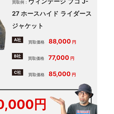
ヴィンテージ ブコ J-
買取例：
27 ホースハイド ライダース
ジャケット
A社
88,000
買取価格
円
B社
77,000
買取価格
円
C社
85,000
買取価格
円
0,000円